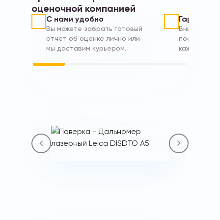
оценочной компанией
С нами удобно
Гарантии
Вы можете забрать готовый
Вникаем в 
отчет об оценке лично или
поставленн
мы доставим курьером.
каждом отч