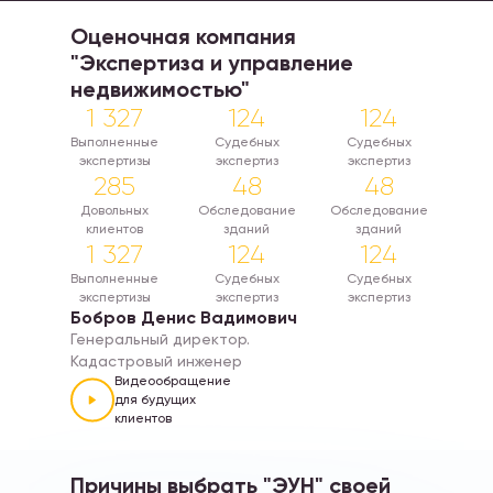
Оценочная компания
"Экспертиза и управление
недвижимостью"
1 327
124
124
Выполненные
Судебных
Судебных
экспертизы
экспертиз
экспертиз
285
48
48
Довольных
Обследование
Обследование
клиентов
зданий
зданий
1 327
124
124
Выполненные
Судебных
Судебных
экспертизы
экспертиз
экспертиз
Бобров Денис Вадимович
Генеральный директор.
Кадастровый инженер
Видеообращение
для будущих
клиентов
Причины выбрать "ЭУН" своей