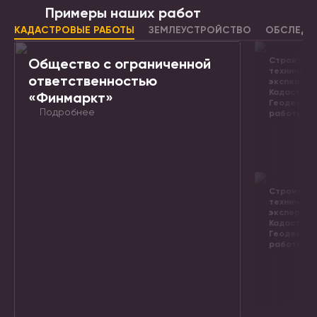
Примеры наших работ
КАДАСТРОВЫЕ РАБОТЫ
ЗЕМЛЕУСТРОЙСТВО
ОБСЛЕДО
Общество с ограниченной
Строитель
техническ
ответственностью
экспертиз
Кадастров
«Финмаркт»
Геодезиче
Подробнее
работы.
Строитель
техническ
экспертиз
Кадастров
Геодезиче
работы.