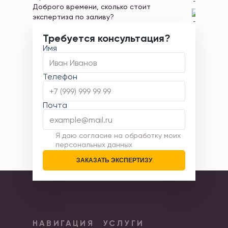
Список офисов расположен в разделе
Доброго времени, сколько стоит
экспертиза по заливу?
"Контакты"
Экспертиза стоит 10000р.
http://eunpro/contacts/sankt-peterburg
Требуется консультация?
Имя
Телефон
Почта
Я даю согласие на обработку моих
персональных данных
ЗАКАЗАТЬ ЭКСПЕРТИЗУ
НАВИГАЦИЯ
УСЛУГИ