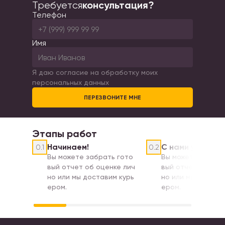
консультация?
Требуется
Телефон
Имя
Я даю согласие на обработку моих
персональных данных
ПЕРЕЗВОНИТЕ МНЕ
Этапы
работ
Начинаем!
С нами удобно
0.1
0.2
Вы можете забрать гото
Вы можете забрат
вый отчет об оценке лич
вый отчет об оце
но или мы доставим курь
но или мы достав
ером.
ером.