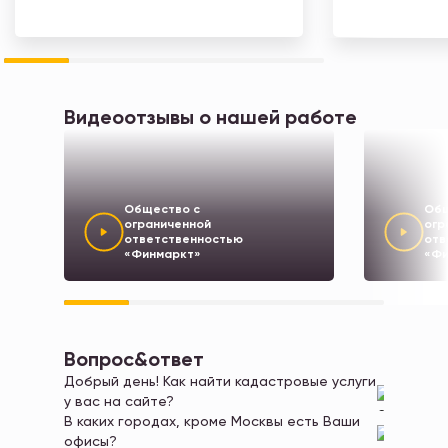
Видеоотзывы
о нашей работе
Общество с
Общ
ограниченной
огр
ответственностью
отв
«Финмаркт»
«Фи
Вопрос&ответ
Добрый день! Как найти кадастровые услуги
у вас на сайте?
Добрый день!
В каких городах, кроме Москвы есть Ваши
офисы?
https://eunpro.ru/kadastrovye-uslugi