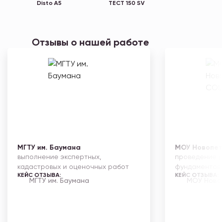
Disto A5
TECT 150 SV
Отзывы
о нашей работе
МГТУ им. Баумана
МОУ Новопе
выполнение экспертных,
проведение р
кадастровых и оценочных работ
фундаментов 
КЕЙС ОТЗЫВА:
КЕЙС ОТЗЫВА:
МГТУ им. Баумана
МОУ Ново