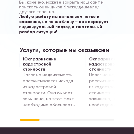
Вы, конечно, можете закрыть наш сайт и
поискать оценщиков ближе/дешевле/
другого типа, но…
Любую работу мы выполняем четко и
слаженно, не по шаблону – вас порадует
индивидуальный подход и тщательный
разбор ситуации!
Услуги,
которые мы оказываем
1Оспраривание
Оспраривание
кадастровой
кадастровой
стоимости
стоимости
Налог на недвижемость
Налог на недвижемо
рассчитывается исходя
рассчитывается исх
из кадастровой
из кадастровой
стоимости. Она бывает
стоимости. Она быв
завышена, но этот факт
завышена, но этот ф
необходимо обосновать
необходимо обоснов